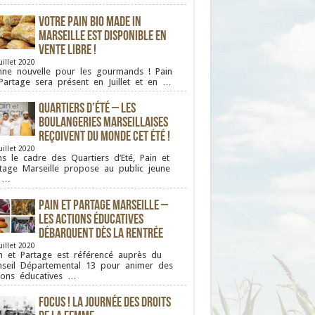
Votre pain bio Made in
Marseille est disponible en
vente libre !
uillet 2020
ne nouvelle pour les gourmands ! Pain
Partage sera présent en Juillet et en …
Quartiers d’été – Les
boulangeries Marseillaises
reçoivent du monde cet été !
uillet 2020
s le cadre des Quartiers d’Eté, Pain et
tage Marseille propose au public jeune
 …
Pain et Partage Marseille –
Les actions éducatives
débarquent dès la rentrée
uillet 2020
n et Partage est référencé auprès du
seil Départemental 13 pour animer des
ions éducatives …
FOCUS ! La journée des droits