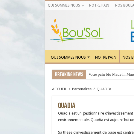
QUI SOMMES NOUS
NOTRE PAIN
NOS BOULA
QUI SOMMES NOUS
NOTRE PAIN
NOS B
Breaking News
Votre pain bio Made in Marse
ACCUEIL
/
Partenaires
/
QUADIA
QUADIA
Quadia est un gestionnaire d’investissement 
environnementale. Quadia est aujourd’hui un
Sa thèse d’investissement de base est centr