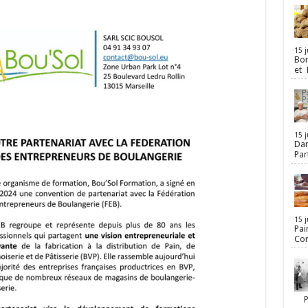
15 j
Bon
et 
15 j
Dan
Par
15 j
Pai
Con
Par