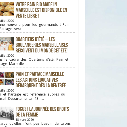
Votre pain bio Made in
Marseille est disponible en
vente libre !
uillet 2020
ne nouvelle pour les gourmands ! Pain
Partage sera …
Quartiers d’été – Les
boulangeries Marseillaises
reçoivent du monde cet été !
uillet 2020
s le cadre des Quartiers d’Eté, Pain et
tage Marseille …
Pain et Partage Marseille –
Les actions éducatives
débarquent dès la rentrée
uillet 2020
n et Partage est référencé auprès du
seil Départemental 13 …
FOCUS ! La journée des droits
de la femme
18 mars 2020
ce qu’elles n’ont pas besoin de talons