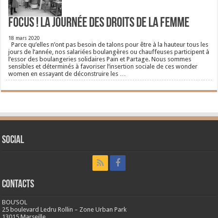
FOCUS ! La journée des droits de la femme
18 mars 2020
Parce qu’elles n’ont pas besoin de talons pour être à la hauteur tous les
jours de l’année, nos salariées boulangères ou chauffeuses participent à
l’essor des boulangeries solidaires Pain et Partage. Nous sommes
sensibles et déterminés à favoriser l’insertion sociale de ces wonder
women en essayant de déconstruire les …
Social
CONTACTS
BOU’SOL
25 boulevard Ledru Rollin – Zone Urban Park
13015 Marseille