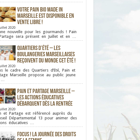
Votre pain bio Made in
Marseille est disponible en
vente libre !
uillet 2020
ne nouvelle pour les gourmands ! Pain
Partage sera présent en Juillet et en …
Quartiers d’été – Les
boulangeries Marseillaises
reçoivent du monde cet été !
uillet 2020
s le cadre des Quartiers d’Eté, Pain et
tage Marseille propose au public jeune
 …
Pain et Partage Marseille –
Les actions éducatives
débarquent dès la rentrée
uillet 2020
n et Partage est référencé auprès du
seil Départemental 13 pour animer des
ions éducatives …
FOCUS ! La journée des droits