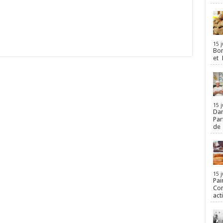
15 j
Bon
et 
15 j
Dan
Par
de
15 j
Pai
Con
act