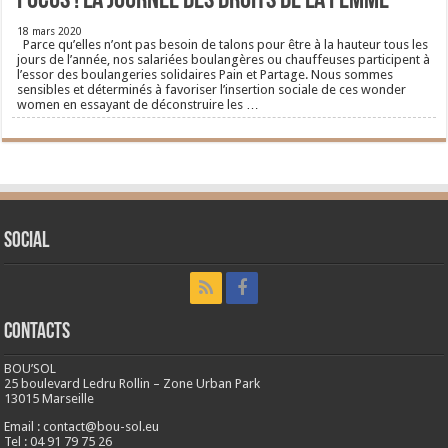
FOCUS ! La journée des droits de la femme
18 mars 2020
Parce qu’elles n’ont pas besoin de talons pour être à la hauteur tous les
jours de l’année, nos salariées boulangères ou chauffeuses participent à
l’essor des boulangeries solidaires Pain et Partage. Nous sommes
sensibles et déterminés à favoriser l’insertion sociale de ces wonder
women en essayant de déconstruire les …
Social
CONTACTS
BOU’SOL
25 boulevard Ledru Rollin – Zone Urban Park
13015 Marseille
Email : contact@bou-sol.eu
Tel : 04 91 79 75 26