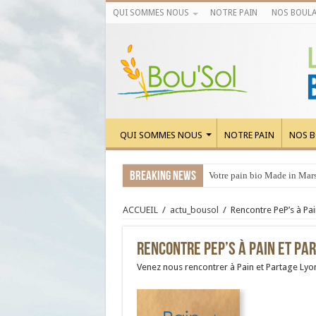
QUI SOMMES NOUS
NOTRE PAIN
NOS BOULA
QUI SOMMES NOUS
NOTRE PAIN
NOS B
Breaking News
Votre pain bio Made in Marse
ACCUEIL
/
actu_bousol
/
Rencontre PeP’s à Pai
Rencontre PeP’s à Pain et Pa
Venez nous rencontrer à Pain et Partage Lyon