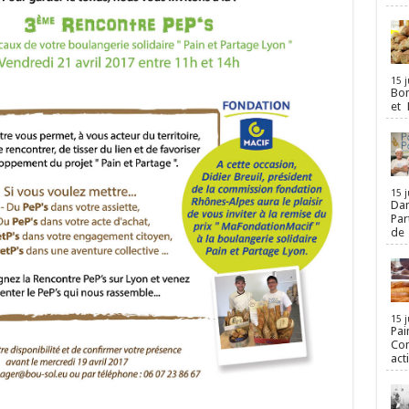
15 j
Bon
et 
15 j
Dan
Par
de
15 j
Pai
Con
act