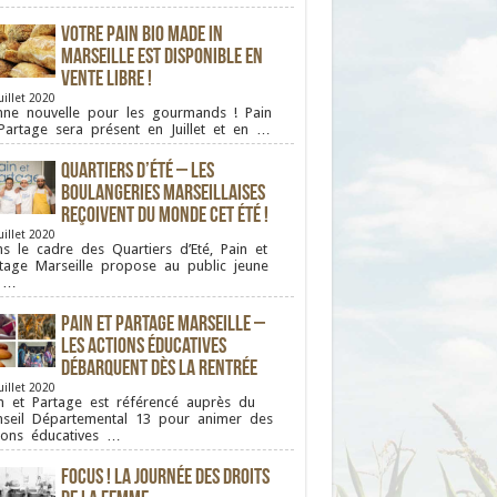
Votre pain bio Made in
Marseille est disponible en
vente libre !
uillet 2020
ne nouvelle pour les gourmands ! Pain
Partage sera présent en Juillet et en …
Quartiers d’été – Les
boulangeries Marseillaises
reçoivent du monde cet été !
uillet 2020
s le cadre des Quartiers d’Eté, Pain et
tage Marseille propose au public jeune
 …
Pain et Partage Marseille –
Les actions éducatives
débarquent dès la rentrée
uillet 2020
n et Partage est référencé auprès du
seil Départemental 13 pour animer des
ions éducatives …
FOCUS ! La journée des droits