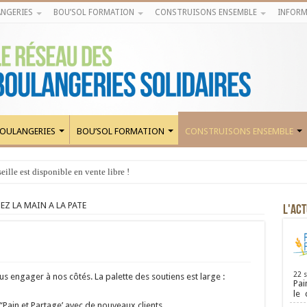
NGERIES
BOU’SOL FORMATION
CONSTRUISONS ENSEMBLE
INFORM
OULANGERIES
BOU’SOL FORMATION
CONSTRUISONS ENSEMBLE
ille est disponible en vente libre !
EZ LA MAIN A LA PATE
L'ACT
22 
ous engager à nos côtés. La palette des soutiens est large :
Pai
le
 “Pain et Partage’ avec de nouveaux clients