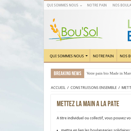
QUI SOMMES NOUS
NOTRE PAIN
NOS BOULA
QUI SOMMES NOUS
NOTRE PAIN
NOS B
Breaking News
Votre pain bio Made in Marse
ACCUEIL
/
CONSTRUISONS ENSEMBLE
/
METT
METTEZ LA MAIN A LA PATE
A titre individuel ou collectif, vous pouvez v
mettre en lien les boulangeries solidaires