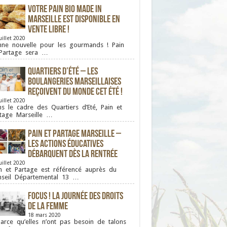
Votre pain bio Made in
Marseille est disponible en
vente libre !
uillet 2020
ne nouvelle pour les gourmands ! Pain
Partage sera …
Quartiers d’été – Les
boulangeries Marseillaises
reçoivent du monde cet été !
uillet 2020
s le cadre des Quartiers d’Eté, Pain et
tage Marseille …
Pain et Partage Marseille –
Les actions éducatives
débarquent dès la rentrée
uillet 2020
n et Partage est référencé auprès du
seil Départemental 13 …
FOCUS ! La journée des droits
de la femme
18 mars 2020
ce qu’elles n’ont pas besoin de talons