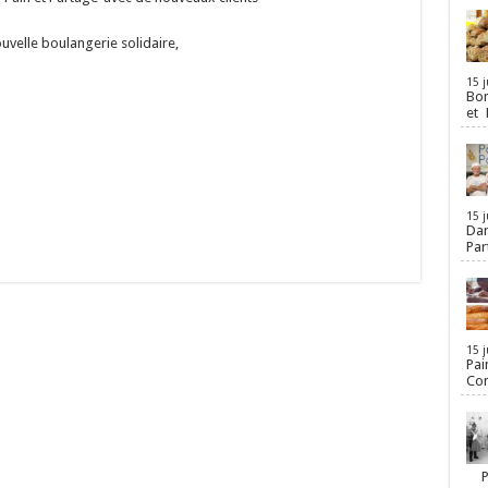
velle boulangerie solidaire,
15 j
Bon
et 
15 j
Dan
Par
15 j
Pai
Con
Par