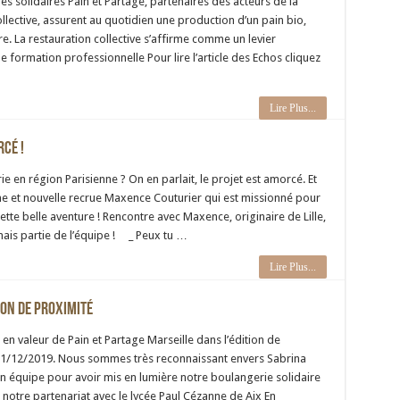
es solidaires Pain et Partage, partenaires des acteurs de la
llective, assurent au quotidien une production d’un pain bio,
ire. La restauration collective s’affirme comme un levier
de formation professionnelle Pour lire l’article des Echos cliquez
Lire Plus...
rcé !
 en région Parisienne ? On en parlait, le projet est amorcé. Et
une et nouvelle recrue Maxence Couturier qui est missionné pour
ette belle aventure ! Rencontre avec Maxence, originaire de Lille,
mais partie de l’équipe ! _ Peux tu …
Lire Plus...
ion de proximité
en valeur de Pain et Partage Marseille dans l’édition de
11/12/2019. Nous sommes très reconnaissant envers Sabrina
n équipe pour avoir mis en lumière notre boulangerie solidaire
 notre partenariat avec le lycée Paul Cézanne de Aix En