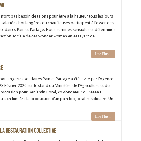
mme
n’ont pas besoin de talons pour être à la hauteur tous les jours
s salariées boulangères ou chauffeuses participent à l’essor des
olidaires Pain et Partage. Nous sommes sensibles et déterminés
insertion sociale de ces wonder women en essayant de
Lire Plus...
re
oulangeries solidaires Pain et Partage a été invité par l’Agence
 Février 2020 sur le stand du Ministère de l’Agriculture et de
. L’occasion pour Benjamin Borel, co-fondateur du réseau
re en lumière la production d’un pain bio, local et solidaire. Un
Lire Plus...
 la restauration collective