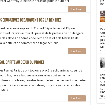
par
rent Geoffroy ! Une belle occasion pour le public et …
bel
Lire Plus...
ns éducatives débarquent dès la rentrée
15 j
e est référencé auprès du Conseil Départemental 13 pour
Pai
Con
ions éducatives autour du pain et de la profession boulangère.
act
r des élèves de 5ème et de 3ème de la ville de Marseille de
pro
 à la patte et de commencer à façonner leur …
élè
Mar
co
Lire Plus...
solidarité au cœur du projet
es Pain et Partage ont toujours placé la solidarité au coeur de
Par
pou
ourd’hui, face à la crise sanitaire, elles sont sur le front.
l’a
ilisées, solidaires, constructives… elles maintiennent une partie
cha
bou
é pour des associations caritatives, du portage de repas, des
som
..Mais …
l’i
ess
Lire Plus...