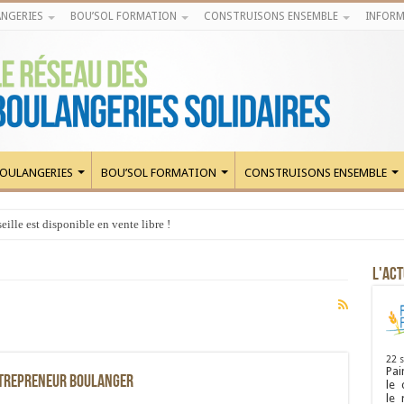
NGERIES
BOU’SOL FORMATION
CONSTRUISONS ENSEMBLE
INFORM
OULANGERIES
BOU’SOL FORMATION
CONSTRUISONS ENSEMBLE
ille est disponible en vente libre !
L'ACT
22 
Pai
ntrepreneur boulanger
le 
le 