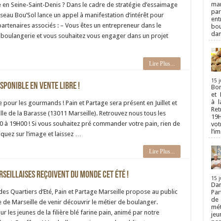
man
e en Seine-Saint-Denis ? Dans le cadre de stratégie d’essaimage
par
réseau Bou’Sol lance un appel à manifestation d’intérêt pour
ent
partenaires associés : – Vous êtes un entrepreneur dans le
bou
dan
boulangerie et vous souhaitez vous engager dans un projet
Lire Plus...
15 j
sponible en vente libre !
Bon
et 
à l
 pour les gourmands ! Pain et Partage sera présent en Juillet et
Ret
lle de la Barasse (13011 Marseille). Retrouvez nous tous les
19H
0 à 19H00 ! Si vous souhaitez pré commander votre pain, rien de
vot
l’i
iquez sur l’image et laissez …
Lire Plus...
seillaises reçoivent du monde cet été !
15 j
Dan
des Quartiers d’Eté, Pain et Partage Marseille propose au public
Par
de 
le de Marseille de venir découvrir le métier de boulanger.
mét
 les jeunes de la filière blé farine pain, animé par notre
jeu