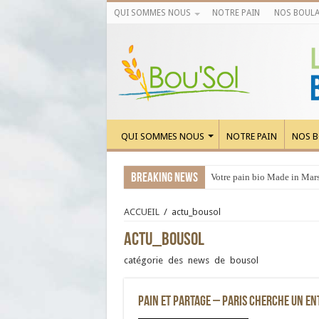
QUI SOMMES NOUS
NOTRE PAIN
NOS BOULA
QUI SOMMES NOUS
NOTRE PAIN
NOS B
Breaking News
Votre pain bio Made in Marse
ACCUEIL
/
actu_bousol
actu_bousol
catégorie des news de bousol
Pain et Partage – Paris cherche un e