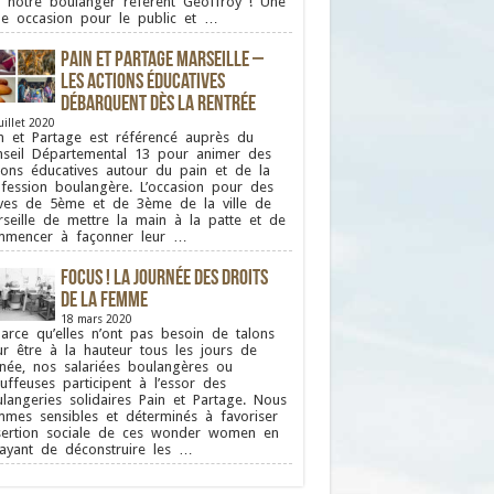
 notre boulanger référent Geoffroy ! Une
le occasion pour le public et …
Pain et Partage Marseille –
Les actions éducatives
débarquent dès la rentrée
uillet 2020
n et Partage est référencé auprès du
seil Départemental 13 pour animer des
ions éducatives autour du pain et de la
fession boulangère. L’occasion pour des
ves de 5ème et de 3ème de la ville de
seille de mettre la main à la patte et de
mmencer à façonner leur …
FOCUS ! La journée des droits
de la femme
18 mars 2020
ce qu’elles n’ont pas besoin de talons
r être à la hauteur tous les jours de
nnée, nos salariées boulangères ou
uffeuses participent à l’essor des
langeries solidaires Pain et Partage. Nous
mes sensibles et déterminés à favoriser
nsertion sociale de ces wonder women en
ayant de déconstruire les …