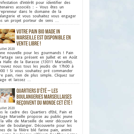
ifestation d’intérêt pour identifier des
tenaires associés : – Vous êtes un
repreneur dans le domaine de la
langerie et vous souhaitez vous engager
s un projet porteur de sens …
Votre pain bio Made in
Marseille est disponible en
vente libre !
uillet 2020
ne nouvelle pour les gourmands ! Pain
Partage sera présent en Juillet et en Août
a Halle de la Barasse (13011 Marseille).
rouvez nous tous les jeudis de 17h00 à
00 ! Si vous souhaitez pré commander
re pain, rien de plus simple. Cliquez sur
mage et laissez …
Quartiers d’été – Les
boulangeries Marseillaises
reçoivent du monde cet été !
uillet 2020
s le cadre des Quartiers d’Eté, Pain et
tage Marseille propose au public jeune
la ville de Marseille de venir découvrir le
ier de boulanger. Découverte pour les
nes de la filière blé farine pain, animé