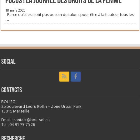
FOCUS ! La journée des droits de la femme
18 mars 2020
Parce qu’elles n’ont pas besoin de talons pour être à la hauteur tous les
…
Social
CONTACTS
BOU’SOL
25 boulevard Ledru Rollin – Zone Urban Park
13015 Marseille
Email : contact@bou-sol.eu
Tel : 04 91 79 75 26
RECHERCHE