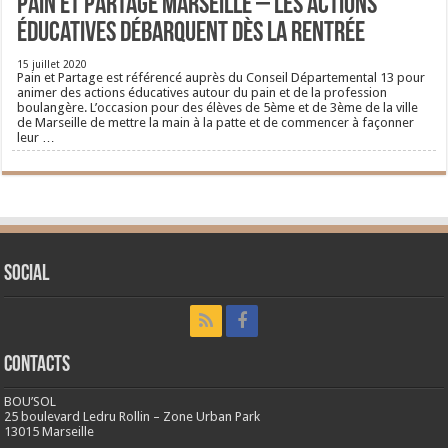
Pain et Partage Marseille – Les actions
éducatives débarquent dès la rentrée
15 juillet 2020
Pain et Partage est référencé auprès du Conseil Départemental 13 pour
animer des actions éducatives autour du pain et de la profession
boulangère. L’occasion pour des élèves de 5ème et de 3ème de la ville
de Marseille de mettre la main à la patte et de commencer à façonner
leur …
Social
CONTACTS
BOU’SOL
25 boulevard Ledru Rollin – Zone Urban Park
13015 Marseille