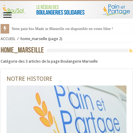
Votre pain bio Made in Marseille est disponible en vente libre !
Quartiers d’été – Les boulangeries Marseillaises reçoivent du monde cet été 
ACCUEIL
/
home_marseille
(page 2)
home_marseille
Catégorie des 3 articles de la page Boulangerie Marseille
NOTRE HISTOIRE