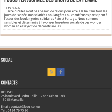
FOCUS ! La journée des droits de la femme
18 mars 2020
Parce qu’elles n’ont pas besoin de talons pour être à la hauteur tous les
jours de l’année, nos salariées boulangères ou chauffeuses participent à
l’essor des boulangeries solidaires Pain et Partage. Nous sommes
sensibles et déterminés à favoriser l’insertion sociale de ces wonder
women en essayant de déconstruire les …
Social
CONTACTS
BOU’SOL
25 boulevard Ledru Rollin – Zone Urban Park
13015 Marseille
Email : contact@bou-sol.eu
Tel : 04 91 79 75 26